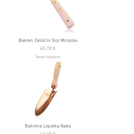
Bakren Zeliščni Srp Miroslav
Cena
65,70 €
Davek Vključeno
Bakrena Lopatka Nada
Cena