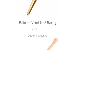
Bakren Vrtni Nož Rarog
Cena
46,80 €
Davek Vključeno
Bakren Troprst Veles
Cena
69,30 €
Davek Vključeno