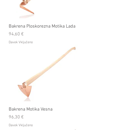
Bakrena Ploskorezna Motika Lada
Cena
94,60 €
Davek Vključeno
Bakrena Motika Vesna
Cena
96,30 €
Davek Vključeno