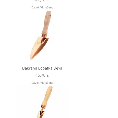
47,70 €
Davek Vključeno
Bakrena Lopatka Deva
Cena
45,90 €
Davek Vključeno