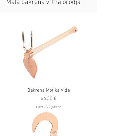
Mala bakrena vrtna orodja
Bakrena Motika Vida
Cena
66,30 €
Davek Vključeno