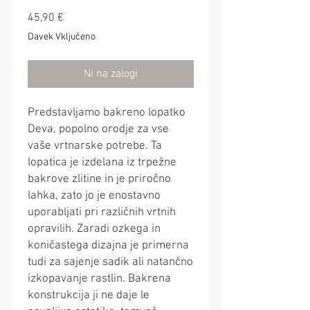
Price
45,90 €
Davek Vključeno
Ni na zalogi
Predstavljamo bakreno lopatko
Deva, popolno orodje za vse
vaše vrtnarske potrebe. Ta
lopatica je izdelana iz trpežne
bakrove zlitine in je priročno
lahka, zato jo je enostavno
uporabljati pri različnih vrtnih
opravilih. Zaradi ozkega in
koničastega dizajna je primerna
tudi za sajenje sadik ali natančno
izkopavanje rastlin. Bakrena
konstrukcija ji ne daje le