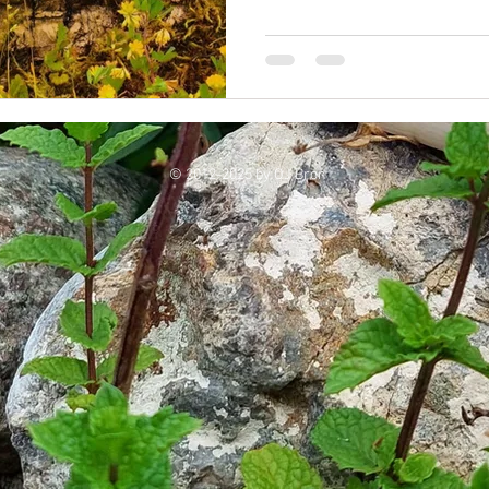
orodja? Ta kakovostna orodja n
resnično lahko izboljšajo vaš
Oglejmo si, zakaj se vedno več
© 2012-2025 by OJ Bron