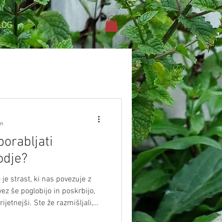
LOG
in
porabljati
odje?
 je strast, ki nas povezuje z
vez še poglobijo in poskrbijo,
 že razmišljali,
ba bakrenega vrtnarskega