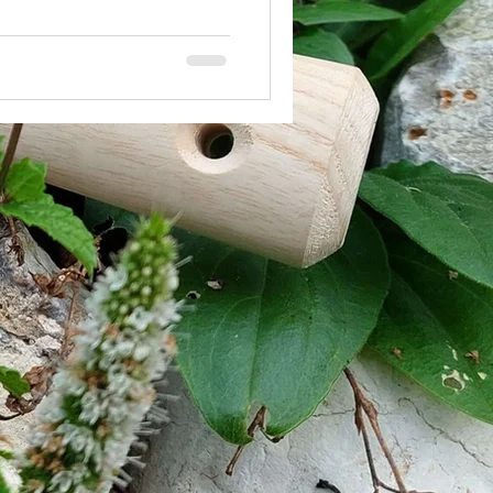
iso le privlačna na pogled –
o vsakodnevno nego rastlin.
 vrtnarjev odloča za baker.