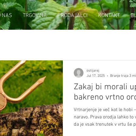
O NAS
TRGOVINA
PRODAJALCI
KONTAKT
B
ostijarej
Jul 17, 2025
Branje traja 3 m
Zakaj bi morali u
bakreno vrtno or
Vrtnarjenje je več kot le hobi –
naravo. Prava orodja lahko to 
da je vsak trenutek v vrtu še prijetnejši. Ste
kakšen vpliv ima lahko upora